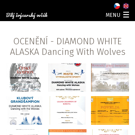
Bílý švýcarský ovčák
MENU
O NÁS
NAŠI PSI
OCENĚNÍ
- DIAMOND WHITE
ŠTĚŇATA
FOTOGALERIE
ALASKA Dancing With Wolves
AKCE
KONTAKT