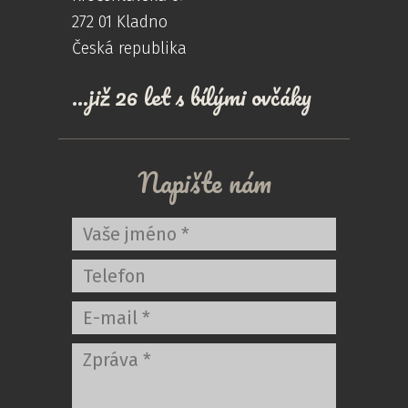
272 01 Kladno
Česká republika
...již 26 let s bílými ovčáky
Napište nám