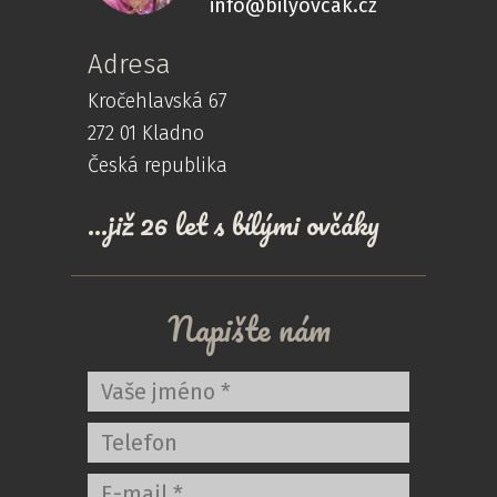
info@bilyovcak.cz
Adresa
Kročehlavská 67
272 01 Kladno
Česká republika
...již 26 let s bílými ovčáky
Napište nám