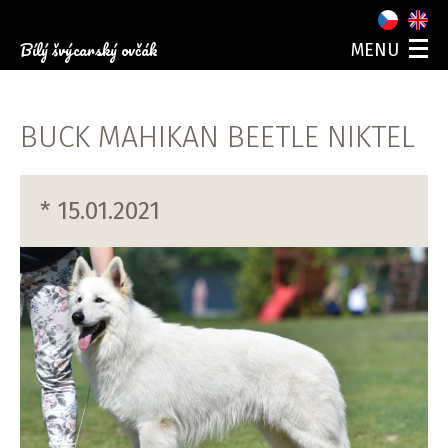
Bílý švýcarský ovčák
MENU
O NÁS
NAŠI PSI
BUCK MAHIKAN BEETLE NIKTEL
ŠTĚŇATA
FOTOGALERIE
AKCE
* 15.01.2021
KONTAKT