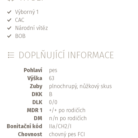
Výborný 1
CAC
Národní vítěz
BOB
DOPLŇUJÍCÍ INFORMACE
Pohlaví
pes
Výška
63
Zuby
plnochrupý, nůžkový skus
DKK
B
DLK
0/0
MDR 1
+/+ po rodičích
DM
n/n po rodičích
Bonitační kód
IIa/CH2/I
Chovnost
chovný pes FCI