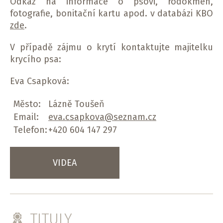
Odkaz na informace o psovi, rodokmen,
fotografie, bonitační kartu apod. v databázi KBO
zde
.
V případě zájmu o krytí kontaktujte majitelku
krycího psa:
Eva Csapková:
Město:
Lázně Toušeň
Email:
eva.csapkova@seznam.cz
Telefon:
+420 604 147 297
VIDEA
TITULY