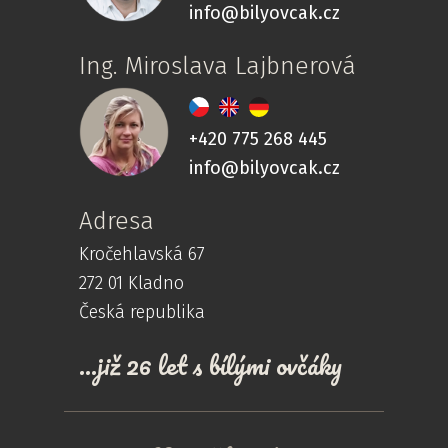
info@bilyovcak.cz
Ing. Miroslava Lajbnerová
+420 775 268 445
info@bilyovcak.cz
Adresa
Kročehlavská 67
272 01 Kladno
Česká republika
...již 26 let s bílými ovčáky