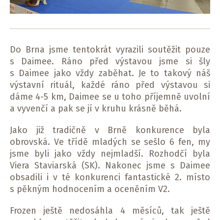
Do Brna jsme tentokrát vyrazili soutěžit pouze
s Daimee. Ráno před výstavou jsme si šly
s Daimee jako vždy zaběhat. Je to takový náš
výstavní rituál, každé ráno před výstavou si
dáme 4-5 km, Daimee se u toho příjemně uvolní
a vyvenčí a pak se jí v kruhu krásně běhá.
Jako již tradičně v Brně konkurence byla
obrovská. Ve třídě mladých se sešlo 6 fen, my
jsme byli jako vždy nejmladší. Rozhodčí byla
Viera Staviarská (SK). Nakonec jsme s Daimee
obsadili i v té konkurenci fantastické 2. místo
s pěkným hodnocením a oceněním V2.
Frozen ještě nedosáhla 4 měsíců, tak ještě