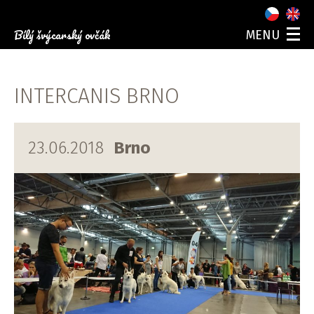
Bílý švýcarský ovčák
MENU
O NÁS
NAŠI PSI
INTERCANIS BRNO
ŠTĚŇATA
FOTOGALERIE
AKCE
23.06.2018
Brno
KONTAKT