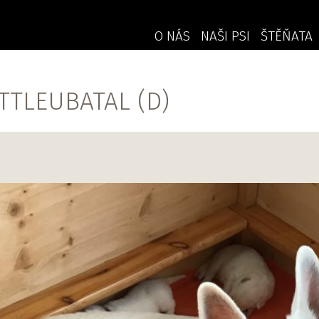
O NÁS
NAŠI PSI
ŠTĚŇATA
TTLEUBATAL (D)