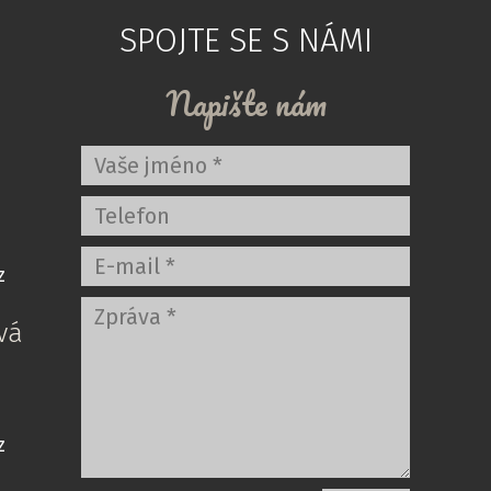
SPOJTE SE S NÁMI
Napište nám
z
vá
z