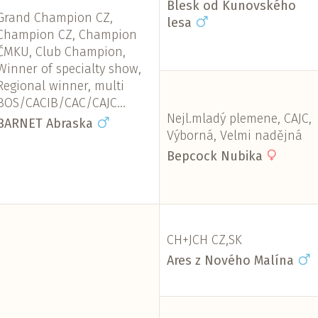
Blesk od Kunovského
Grand Champion CZ,
lesa
Champion CZ, Champion
ČMKU, Club Champion,
Winner of specialty show,
Regional winner, multi
BOS/CACIB/CAC/CAJC...
Nejl.mladý plemene, CAJC,
BARNET Abraska
Výborná, Velmi nadějná
Bepcock Nubika
CH+JCH CZ,SK
Ares z Nového Malína