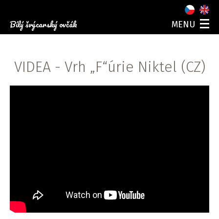
Bílý švýcarský ovčák
MENU
O NÁS
NAŠI PSI
VIDEA
- Vrh „F“úrie Niktel (CZ)
ŠTĚŇATA
FOTOGALERIE
AKCE
KONTAKT