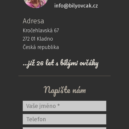
info@bilyovcak.cz
Adresa
Kročehlavská 67
272 01 Kladno
Česká republika
...již 26 let s bílými ovčáky
Napište nám